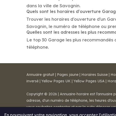
dans la ville de Savognin.
Quels sont les horaires d'ouverture Gara
Trouver les horaires d'ouverture d'un Ga
Savognin, le numéro de téléphone ou pre
Quelles sont les adresses les plus reco
Le top 30 Garage les plus recommandés dans
téléphone.
Annuaire gratuit
|
Pages jaune
|
Horaires Suisse
|
Ho
inversé
|
Yellow Pages UK
|
Yellow Pages USA
|
Hora
Copyright © 2026 | Annuaire-horaire est l’annuaire p
adresse, d'un numéro de téléphone, les heures d’ouve
vous souhaitez contacter et par la suite déposer v
Mentions légales
-
Conditions de ventes
-
Contact
En poursuivant votre navigation, vous acceptez l'utilisat