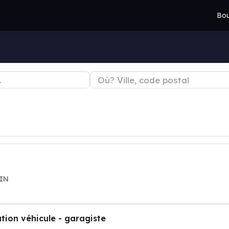
Bou
NIN
tion véhicule - garagiste