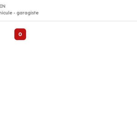
NIN
hicule - garagiste
0