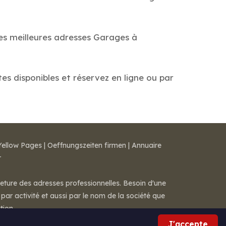
des meilleures adresses Garages à
tes disponibles et réservez en ligne ou par
Yellow Pages
|
Oeffnungszeiten firmen
|
Annuaire
r
meture des adresses professionnelles. Besoin d'une
par activité et aussi par le nom de la société que
tion.
J'accepte