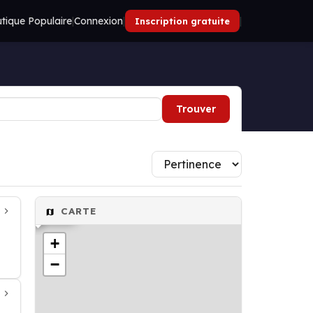
tique Populaire
|
Connexion
|
|
Inscription gratuite
Trouver
Garagiste
CARTE
+
−