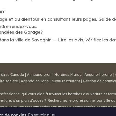
ge?
rage et au alentour en consultant leurs pages. Guide 
ndre rendez-vous.
mmandées des Garage?
 la ville de Savognin — Lire les avis, vérifiez les da
raires Canada
|
Annuario orari
|
Horaires Maroc
|
Anuario-horario
|
ire societe
|
Agenda en ligne
|
Menu restaurant
|
Gestion de chantie
rofessionnel qui vous aide à trouver les horaires d’ouverture et fer
rture, d’un plan d'accès ? Recherchez le professionnel par ville ou 
otre avis et vos recommandations avec un commentaire et une nota
ion de cookies.
En savoir plus