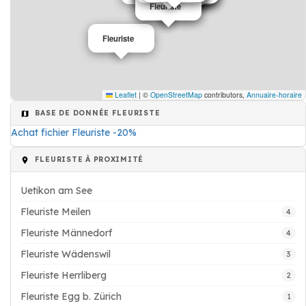
Fleuriste
Fleuriste
Fleuriste
Leaflet
|
©
OpenStreetMap
contributors,
Annuaire-horaire
BASE DE DONNÉE FLEURISTE
Achat fichier Fleuriste -20%
FLEURISTE À PROXIMITÉ
Uetikon am See
Fleuriste Meilen
4
Fleuriste Männedorf
4
Fleuriste Wädenswil
3
Fleuriste Herrliberg
2
Fleuriste Egg b. Zürich
1