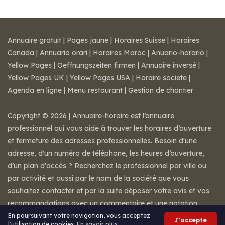
Annuaire gratuit
|
Pages jaune
|
Horaires Suisse
|
Horaires
Canada
|
Annuario orari
|
Horaires Maroc
|
Anuario-horario
|
Yellow Pages
|
Oeffnungszeiten firmen
|
Annuaire inversé
|
Yellow Pages UK
|
Yellow Pages USA
|
Horaire societe
|
Agenda en ligne
|
Menu restaurant
|
Gestion de chantier
Copyright © 2026 | Annuaire-horaire est l’annuaire
professionnel qui vous aide à trouver les horaires d’ouverture
et fermeture des adresses professionnelles. Besoin d'une
adresse, d'un numéro de téléphone, les heures d’ouverture,
d’un plan d'accès ? Recherchez le professionnel par ville ou
par activité et aussi par le nom de la société que vous
souhaitez contacter et par la suite déposer votre avis et vos
recommandations avec un commentaire et une notation.
Mentions légales
-
Conditions de ventes
-
Contact
En poursuivant votre navigation, vous acceptez
J'accepte
l'utilisation de cookies.
En savoir plus