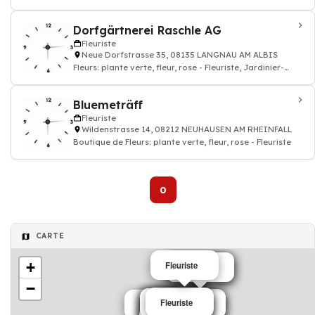
Dorfgärtnerei Raschle AG
Fleuriste
Neue Dorfstrasse 35, 08135 LANGNAU AM ALBIS
Fleurs: plante verte, fleur, rose - Fleuriste, Jardinier-
horticulteur
Bluemeträff
Fleuriste
Wildenstrasse 14, 08212 NEUHAUSEN AM RHEINFALL
Boutique de Fleurs: plante verte, fleur, rose - Fleuriste
0
CARTE
+
Fleuriste
Fleuriste
Fleuriste
Fleuriste
−
Fleuriste
Fleuriste
Fleuriste
Fleuriste
Fleuriste
Fleuriste
Fleuriste
Fleuriste
Fleuriste
Fleuriste
Fleuriste
Fleuriste
Fleuriste