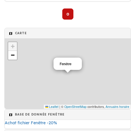
0
CARTE
+
−
Fenêtre
Leaflet
|
©
OpenStreetMap
contributors,
Annuaire-horaire
BASE DE DONNÉE FENÊTRE
Achat fichier Fenêtre -20%