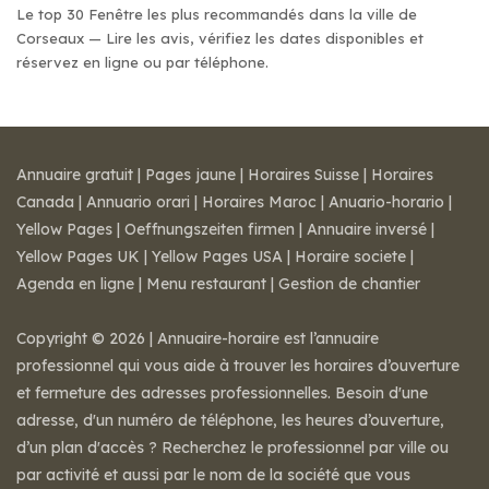
Le top 30 Fenêtre les plus recommandés dans la ville de
Corseaux — Lire les avis, vérifiez les dates disponibles et
réservez en ligne ou par téléphone.
Annuaire gratuit
|
Pages jaune
|
Horaires Suisse
|
Horaires
Canada
|
Annuario orari
|
Horaires Maroc
|
Anuario-horario
|
Yellow Pages
|
Oeffnungszeiten firmen
|
Annuaire inversé
|
Yellow Pages UK
|
Yellow Pages USA
|
Horaire societe
|
Agenda en ligne
|
Menu restaurant
|
Gestion de chantier
Copyright © 2026 | Annuaire-horaire est l’annuaire
professionnel qui vous aide à trouver les horaires d’ouverture
et fermeture des adresses professionnelles. Besoin d'une
adresse, d'un numéro de téléphone, les heures d’ouverture,
d’un plan d'accès ? Recherchez le professionnel par ville ou
par activité et aussi par le nom de la société que vous