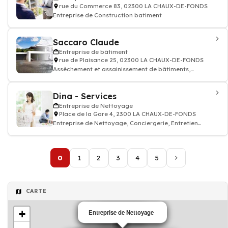
rue du Commerce 83, 02300 LA CHAUX-DE-FONDS
Entreprise de Construction batiment
Saccaro Claude
Entreprise de bâtiment
rue de Plaisance 25, 02300 LA CHAUX-DE-FONDS
Assèchement et assainissement de bâtiments,
Géobiologie-écobiologie
Dina - Services
Entreprise de Nettoyage
Place de la Gare 4, 2300 LA CHAUX-DE-FONDS
Entreprise de Nettoyage, Conciergerie, Entretien
d'immeubles, Débarras
0
1
2
3
4
5
CARTE
+
Entreprise de Nettoyage
Entreprise de bâtiment
Entreprise de bâtiment
Peinture