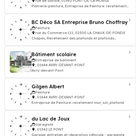
rue de Savoie, 01962 PONT-DE-LA-MORGE
Plâtrerie-peinture, Entreprise de Peinture: revetement
mur, sol, plafond
BC Déco SA Entreprise Bruno Choffray
Peinture
rue du Commerce 111, 02300 LA CHAUX-DE-FONDS
Chapes, Revêtement des plafonds et plafonds
suspendus, Plâtrerie-peinture, Entreprise de
Bâtiment scolaire
Entreprise de bâtiment
, 01644 AVRY-DEVANT-PONT
Avry-devant-Pont
Gilgen Albert
Peinture
, 01644 AVRY-DEVANT-PONT
Entreprise de Peinture: revetement mur, sol, plafond
du Lac de Joux
Garagiste
, 01342 LE PONT
Garage: entretien et réparation véhicule - garagiste