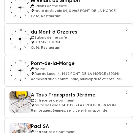
le Relais du Simplon
Salons de thé café
route de Savoie 84, 01962 PONT-DE-LA-MORGE
Café, Restaurant
du Mont d'Orzeires
Salons de thé café
, 01342 LE PONT
Café, Restaurant
Pont-de-la-Morge
Mairie
Rue du Lucet 4, 1962 PONT-DE-LA-MORGE (SION)
Administration communale, municipalité et hôtel de
ville
A Tous Transports Jérôme
Entreprise de bâtiment
route de Foliaz 34, 01257 LA CROIX-DE-ROZON
Remorques, Bennes, service et transport de
Paci SA
Entreprise de bâtiment