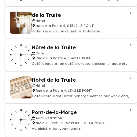
de la Truite
Hôtel
rue de la Poste 4, 01342 LE PONT
Hôtel: réservation chambre, hôtellerie
Hôtel de la Truite
Café
Rue de la Poste 4, 1342 LE PONT
Café: dégustation café expresso, boisson chaude et
thé, Restaurant, Hôtel
Hôtel de la Truite
Hôtel
Rue de la Poste 4, 1342 LE PONT
Café Restaurant Hôtel: hebergement séjour week-end,
réservation de chambre hotellerie
Pont-de-la-Morge
Administration
rue du Lucet, 01962 PONT-DE-LA-MORGE
Administration communale