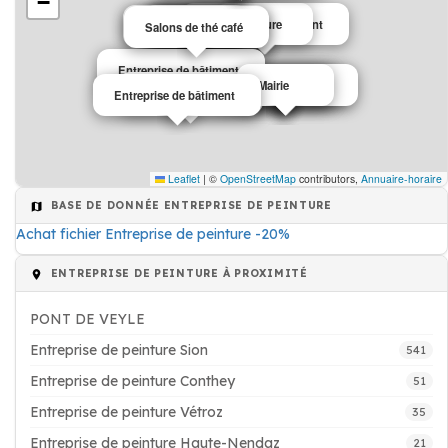
−
Entreprise de bâtiment
Peinture
Salons de thé café
Restaurant
Café
Hôtel
Salons de thé café
Hôtel
Garagiste
Entreprise de bâtiment
Salons de thé café
Administration
Peinture
Mairie
Salons de thé café
Entreprise de bâtiment
Leaflet
|
©
OpenStreetMap
contributors,
Annuaire-horaire
BASE DE DONNÉE ENTREPRISE DE PEINTURE
Achat fichier Entreprise de peinture -20%
ENTREPRISE DE PEINTURE À PROXIMITÉ
PONT DE VEYLE
Entreprise de peinture Sion
541
Entreprise de peinture Conthey
51
Entreprise de peinture Vétroz
35
Entreprise de peinture Haute-Nendaz
21