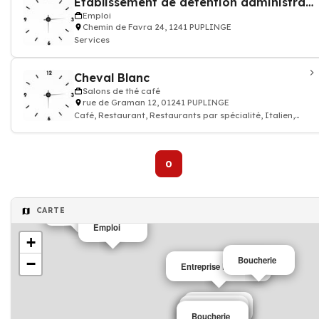
Etablissement de détention administrative Favra
Emploi
Chemin de Favra 24, 1241 PUPLINGE
Services
Cheval Blanc
Salons de thé café
rue de Graman 12, 01241 PUPLINGE
Café, Restaurant, Restaurants par spécialité, Italien,
cuisine
0
CARTE
Emploi
Emploi
+
Boucherie
−
Entreprise Élagage
Mairie
mairie
Boucherie
Boucherie