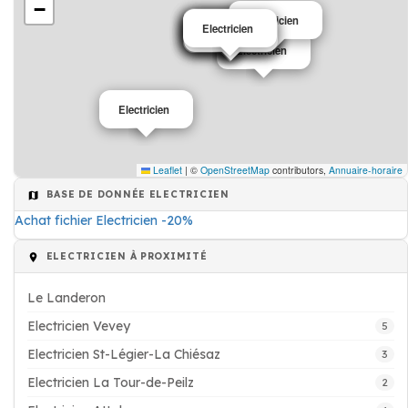
−
Electricien
Electricien
Electricien
Electricien
Electricien
Electricien
Electricien
Electricien
Electricien
Electricien
Electricien
Leaflet
|
©
OpenStreetMap
contributors,
Annuaire-horaire
BASE DE DONNÉE ELECTRICIEN
Achat fichier Electricien -20%
ELECTRICIEN À PROXIMITÉ
Le Landeron
Electricien Vevey
5
Electricien St-Légier-La Chiésaz
3
Electricien La Tour-de-Peilz
2