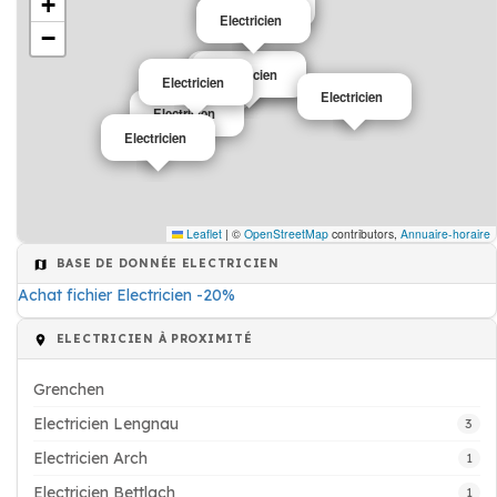
+
Electricien
Electricien
−
Electricien
Electricien
Electricien
Electricien
Electricien
Electricien
Leaflet
|
©
OpenStreetMap
contributors,
Annuaire-horaire
BASE DE DONNÉE ELECTRICIEN
Achat fichier Electricien -20%
ELECTRICIEN À PROXIMITÉ
Grenchen
Electricien Lengnau
3
Electricien Arch
1
Electricien Bettlach
1