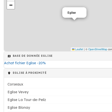
−
Eglise
Leaflet
|
©
OpenStreetMap
con
BASE DE DONNÉE EGLISE
Achat fichier Eglise -20%
EGLISE À PROXIMITÉ
Corseaux
Eglise Vevey
Eglise La Tour-de-Peilz
Eglise Blonay