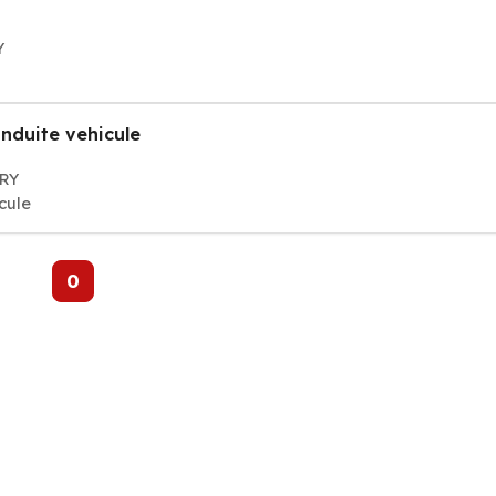
Y
nduite vehicule
VRY
cule
0