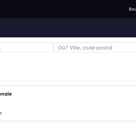
Bou
onale
e