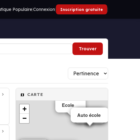
tique Populaire
|
Connexion
|
|
Inscription gratuite
Trouver
CARTE
Ecole
+
Auto école
Ecole
Ecole
−