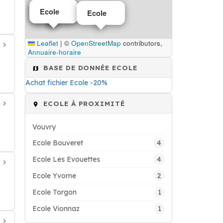
Ecole
Ecole
Ecole
Leaflet
|
©
OpenStreetMap
contributors,
Annuaire-horaire
BASE DE DONNÉE ECOLE
Achat fichier Ecole -20%
ECOLE À PROXIMITÉ
Vouvry
4
Ecole Bouveret
4
Ecole Les Evouettes
2
Ecole Yvorne
1
Ecole Torgon
1
Ecole Vionnaz