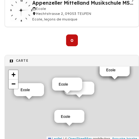
Appenzeller Mittelland Musikschule MSAM
Ecole
Hechtstrasse 2, 09053 TEUFEN
Ecole, leçons de musique
0
CARTE
Ecole
Ecole
+
−
Ecole
Ecole
Ecole
Ecole
Leaflet
|
©
OpenStreetMap
contributors,
Annuaire-horaire