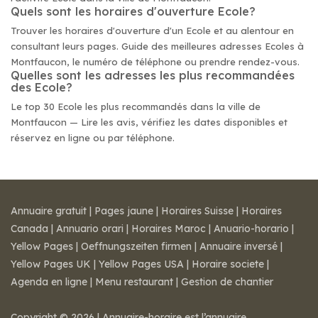
Quels sont les horaires d'ouverture Ecole?
Trouver les horaires d'ouverture d'un Ecole et au alentour en
consultant leurs pages. Guide des meilleures adresses Ecoles à
Montfaucon, le numéro de téléphone ou prendre rendez-vous.
Quelles sont les adresses les plus recommandées
des Ecole?
Le top 30 Ecole les plus recommandés dans la ville de
Montfaucon — Lire les avis, vérifiez les dates disponibles et
réservez en ligne ou par téléphone.
Annuaire gratuit
|
Pages jaune
|
Horaires Suisse
|
Horaires
Canada
|
Annuario orari
|
Horaires Maroc
|
Anuario-horario
|
Yellow Pages
|
Oeffnungszeiten firmen
|
Annuaire inversé
|
Yellow Pages UK
|
Yellow Pages USA
|
Horaire societe
|
Agenda en ligne
|
Menu restaurant
|
Gestion de chantier
Copyright © 2026 | Annuaire-horaire est l’annuaire