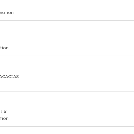
rmation
tion
S ACACIAS
OUX
tion