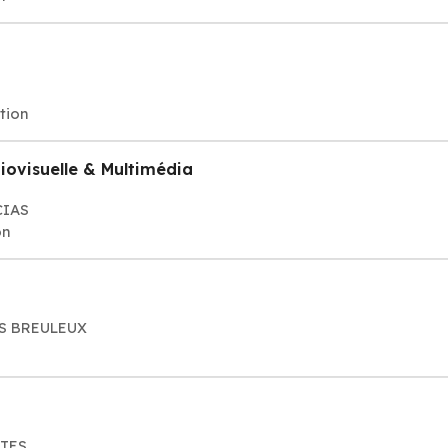
tion
ovisuelle & Multimédia
CIAS
on
LES BREULEUX
TTES