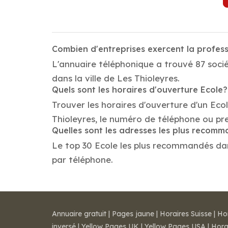
Combien d'entreprises exercent la profess
L'annuaire téléphonique a trouvé 87 socié
dans la ville de Les Thioleyres.
Quels sont les horaires d'ouverture Ecole?
Trouver les horaires d'ouverture d'un Eco
Thioleyres, le numéro de téléphone ou pr
Quelles sont les adresses les plus recom
Le top 30 Ecole les plus recommandés dans 
par téléphone.
Annuaire gratuit
|
Pages jaune
|
Horaires Suisse
|
Ho
inversé
|
Yellow Pages UK
|
Yellow Pages USA
|
Hora