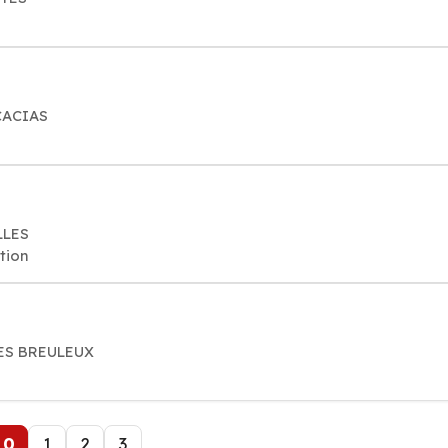
ACACIAS
LLES
tion
 LES BREULEUX
0
1
2
3