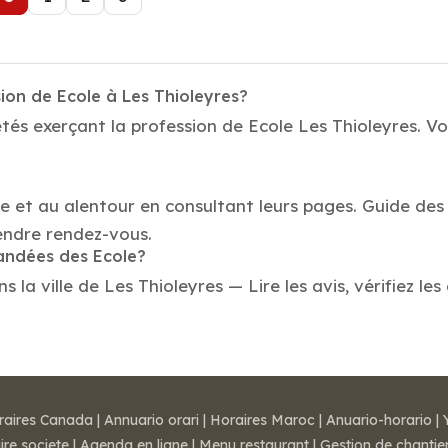
ion de Ecole à Les Thioleyres?
tés exerçant la profession de Ecole Les Thioleyres. Vo
le et au alentour en consultant leurs pages. Guide des
endre rendez-vous.
mandées des Ecole?
la ville de Les Thioleyres — Lire les avis, vérifiez les
raires Canada
|
Annuario orari
|
Horaires Maroc
|
Anuario-horario
|
ire societe
|
Agenda en ligne
|
Menu restaurant
|
Gestion de chantie