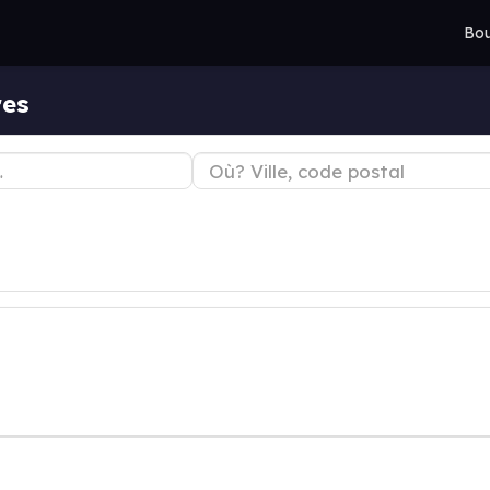
Bou
res