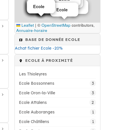
Ecole
Ecole
Ecole
Ecole
Ecole
Ecole
Ecole
Ecole
Ecole
Ecole
Leaflet
|
©
OpenStreetMap
contributors,
Annuaire-horaire
BASE DE DONNÉE ECOLE
Achat fichier Ecole -20%
ECOLE À PROXIMITÉ
Les Thioleyres
3
Ecole Bossonnens
3
Ecole Oron-la-Ville
2
Ecole Attalens
1
Ecole Auboranges
1
Ecole Châtillens