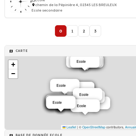
Ecole
chemin de la Pépinière 4, 02345 LES BREULEUX
Ecole secondaire
0
1
2
3
CARTE
Ecole
Ecole
Ecole
Ecole primaire
Ecole
+
−
Ecole
Ecole
Ecole
Ecole
Ecole
Ecole
Ecole
Ecole
Ecole
Ecole
Ecole
Ecole
Ecole
Ecole
Ecole
Leaflet
|
©
OpenStreetMap
contributors,
Annuair
BASE DE DONNÉE ECOLE