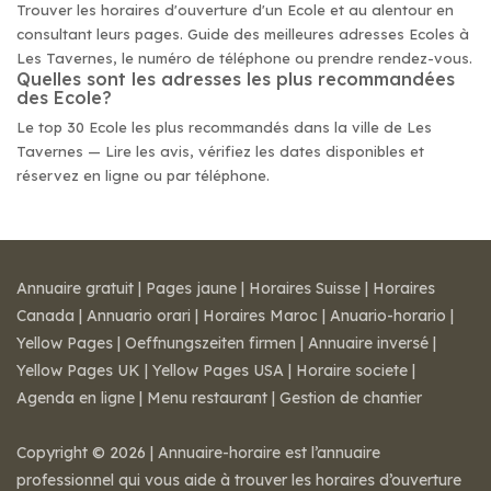
Trouver les horaires d'ouverture d'un Ecole et au alentour en
consultant leurs pages. Guide des meilleures adresses Ecoles à
Les Tavernes, le numéro de téléphone ou prendre rendez-vous.
Quelles sont les adresses les plus recommandées
des Ecole?
Le top 30 Ecole les plus recommandés dans la ville de Les
Tavernes — Lire les avis, vérifiez les dates disponibles et
réservez en ligne ou par téléphone.
Annuaire gratuit
|
Pages jaune
|
Horaires Suisse
|
Horaires
Canada
|
Annuario orari
|
Horaires Maroc
|
Anuario-horario
|
Yellow Pages
|
Oeffnungszeiten firmen
|
Annuaire inversé
|
Yellow Pages UK
|
Yellow Pages USA
|
Horaire societe
|
Agenda en ligne
|
Menu restaurant
|
Gestion de chantier
Copyright © 2026 | Annuaire-horaire est l’annuaire
professionnel qui vous aide à trouver les horaires d’ouverture