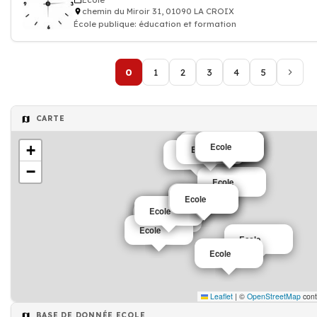
Ecole
chemin du Miroir 31, 01090 LA CROIX
École publique: éducation et formation
0
1
2
3
4
5
CARTE
Ecole
Ecole
Ecole
Ecole
Ecole
Ecole
+
Ecole
Ecole
Ecole
Ecole
−
Ecole
Ecole
Ecole
Ecole
Ecole
Ecole
Ecole
Ecole
Ecole
Ecole
Leaflet
|
©
OpenStreetMap
cont
BASE DE DONNÉE ECOLE