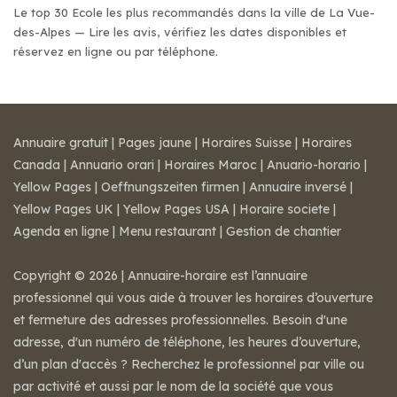
Le top 30 Ecole les plus recommandés dans la ville de La Vue-
des-Alpes — Lire les avis, vérifiez les dates disponibles et
réservez en ligne ou par téléphone.
Annuaire gratuit
|
Pages jaune
|
Horaires Suisse
|
Horaires
Canada
|
Annuario orari
|
Horaires Maroc
|
Anuario-horario
|
Yellow Pages
|
Oeffnungszeiten firmen
|
Annuaire inversé
|
Yellow Pages UK
|
Yellow Pages USA
|
Horaire societe
|
Agenda en ligne
|
Menu restaurant
|
Gestion de chantier
Copyright © 2026 | Annuaire-horaire est l’annuaire
professionnel qui vous aide à trouver les horaires d’ouverture
et fermeture des adresses professionnelles. Besoin d'une
adresse, d'un numéro de téléphone, les heures d’ouverture,
d’un plan d'accès ? Recherchez le professionnel par ville ou
par activité et aussi par le nom de la société que vous