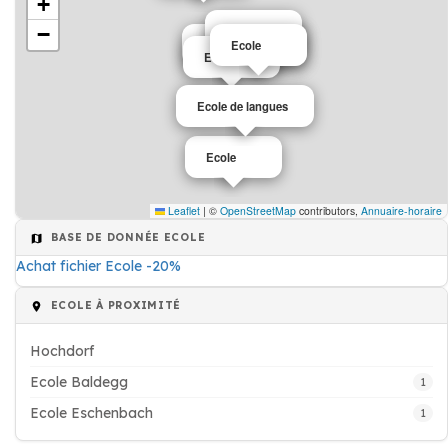
+
−
Ecole
Ecole
Ecole
Ecole
Ecole
Ecole de langues
Ecole
Leaflet
|
©
OpenStreetMap
contributors,
Annuaire-horaire
BASE DE DONNÉE ECOLE
Achat fichier Ecole -20%
ECOLE À PROXIMITÉ
Hochdorf
Ecole Baldegg
1
Ecole Eschenbach
1