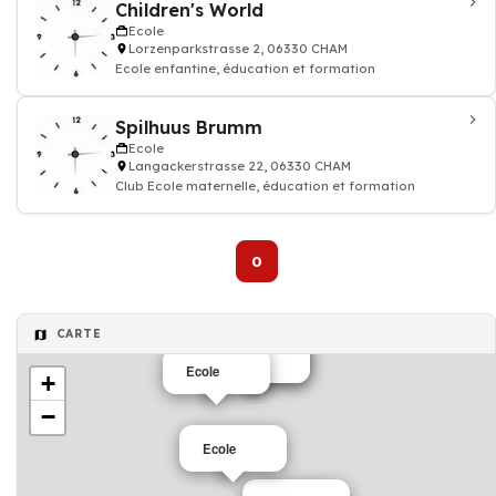
Children's World
Ecole
Lorzenparkstrasse 2, 06330 CHAM
Ecole enfantine, éducation et formation
Spilhuus Brumm
Ecole
Langackerstrasse 22, 06330 CHAM
Club Ecole maternelle, éducation et formation
0
CARTE
Ecole
Ecole
Ecole
+
−
Ecole