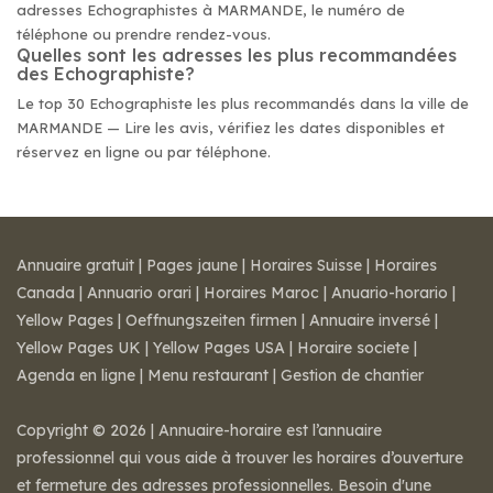
adresses Echographistes à MARMANDE, le numéro de
téléphone ou prendre rendez-vous.
Quelles sont les adresses les plus recommandées
des Echographiste?
Le top 30 Echographiste les plus recommandés dans la ville de
MARMANDE — Lire les avis, vérifiez les dates disponibles et
réservez en ligne ou par téléphone.
Annuaire gratuit
|
Pages jaune
|
Horaires Suisse
|
Horaires
Canada
|
Annuario orari
|
Horaires Maroc
|
Anuario-horario
|
Yellow Pages
|
Oeffnungszeiten firmen
|
Annuaire inversé
|
Yellow Pages UK
|
Yellow Pages USA
|
Horaire societe
|
Agenda en ligne
|
Menu restaurant
|
Gestion de chantier
Copyright © 2026 | Annuaire-horaire est l’annuaire
professionnel qui vous aide à trouver les horaires d’ouverture
et fermeture des adresses professionnelles. Besoin d'une