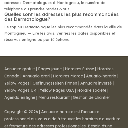
adresses Dermatologues à Montagnieu, le numéro de
téléphone ou prendre rendez-vous.
Quelles sont les adresses les plus recommandées
des Dermatologue?
Le top 30 Dermatologue les plus recommandés dans la ville de
Montagnieu — Lire les avis, vérifiez les dates disponibles et
réservez en ligne ou par téléphone.
Annuaire gratuit
|
Pages jaune
|
Horaires Suisse
|
Horaires
Canada
|
Annuario orari
|
Horaires Maroc
|
Anuario-horario
|
Yellow Pages
|
Oeffnungszeiten firmen
|
Annuaire inversé
|
Yellow Pages UK
|
Yellow Pages USA
|
Horaire societe
|
Agenda en ligne
|
Menu restaurant
|
Gestion de chantier
Copyright © 2026 | Annuaire-horaire est l’annuaire
professionnel qui vous aide à trouver les horaires d’ouverture
et fermeture des adresses professionnelles. Besoin d'une