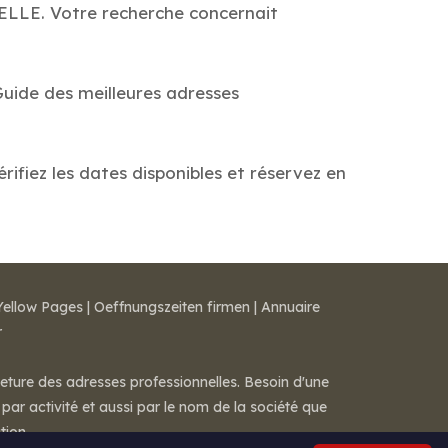
ELLE. Votre recherche concernait
Guide des meilleures adresses
fiez les dates disponibles et réservez en
Yellow Pages
|
Oeffnungszeiten firmen
|
Annuaire
r
meture des adresses professionnelles. Besoin d'une
par activité et aussi par le nom de la société que
tion.