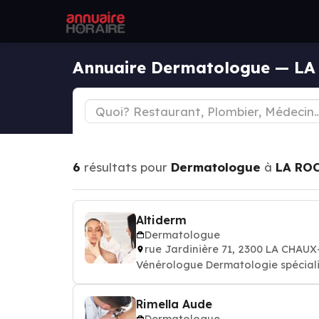
Annuaire Dermatologue — L
6
résultats pour
Dermatologue
à
LA RO
Altiderm
Dermatologue
rue Jardinière 71, 2300 LA CHAU
Vénérologue Dermatologie spéciali
Rimella Aude
Dermatologue