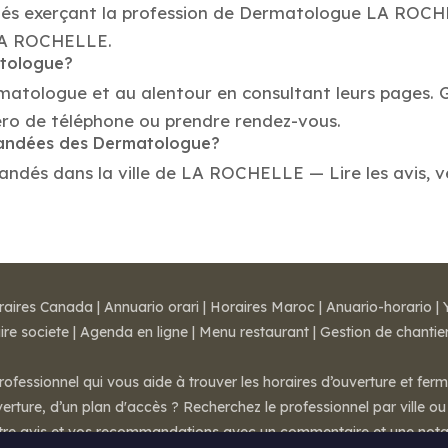
étés exerçant la profession de Dermatologue LA ROCH
 LA ROCHELLE.
atologue?
rmatologue et au alentour en consultant leurs pages. 
o de téléphone ou prendre rendez-vous.
mmandées des Dermatologue?
dés dans la ville de LA ROCHELLE — Lire les avis, véri
raires Canada
|
Annuario orari
|
Horaires Maroc
|
Anuario-horario
|
ire societe
|
Agenda en ligne
|
Menu restaurant
|
Gestion de chantie
rofessionnel qui vous aide à trouver les horaires d’ouverture et fer
rture, d’un plan d'accès ? Recherchez le professionnel par ville ou 
otre avis et vos recommandations avec un commentaire et une nota