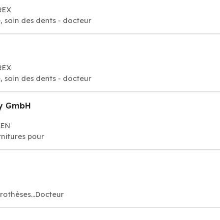
PREX
, soin des dents - docteur
PREX
, soin des dents - docteur
gy GmbH
LEN
rnitures pour
rothèses...Docteur