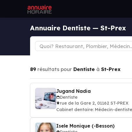
Annuaire Dentiste — St-Prex
89
résultats pour
Dentiste
à
St-Prex
Jugand Nadia
Dentiste
rue de la Gare 2, 01162 ST-PREX
Cabinet dentaire: Médecin-dentiste
Isele Monique (-Besson)
Dentiste