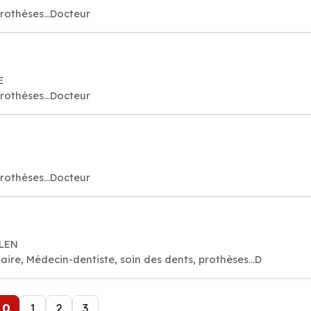
rothèses...Docteur
E
rothèses...Docteur
rothèses...Docteur
LLEN
aire, Médecin-dentiste, soin des dents, prothèses...D
0
1
2
3