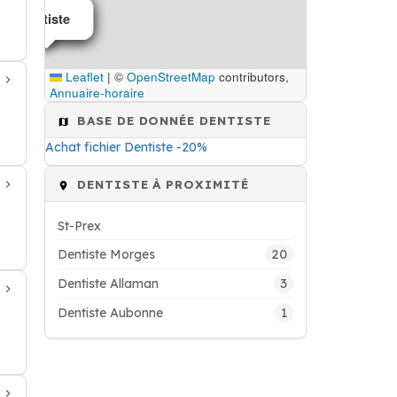
Dentiste
Dentiste
Dentiste
Leaflet
|
©
OpenStreetMap
contributors,
Annuaire-horaire
BASE DE DONNÉE DENTISTE
Achat fichier Dentiste -20%
DENTISTE À PROXIMITÉ
St-Prex
20
Dentiste Morges
3
Dentiste Allaman
1
Dentiste Aubonne