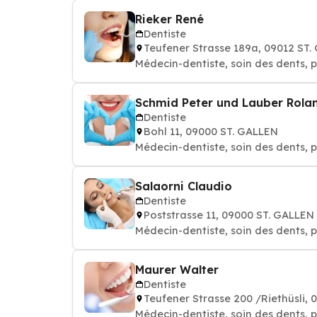
Rieker René
Dentiste
Teufener Strasse 189a, 09012 ST
Médecin-dentiste, soin des dents, p
Schmid Peter und Lauber Rola
Dentiste
Bohl 11, 09000 ST. GALLEN
Médecin-dentiste, soin des dents, p
Salaorni Claudio
Dentiste
Poststrasse 11, 09000 ST. GALLEN
Médecin-dentiste, soin des dents, p
Maurer Walter
Dentiste
Teufener Strasse 200 /Riethüsli,
Médecin-dentiste, soin des dents, p