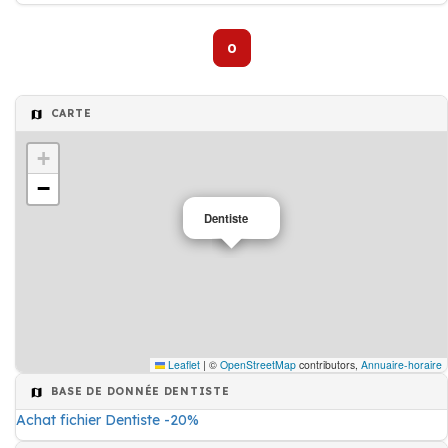
0
CARTE
+
−
Dentiste
Leaflet
|
©
OpenStreetMap
contributors,
Annuaire-horaire
BASE DE DONNÉE DENTISTE
Achat fichier Dentiste -20%