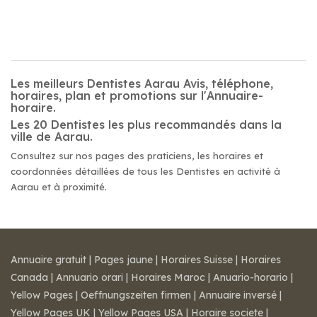
Les meilleurs Dentistes Aarau Avis, téléphone,
horaires, plan et promotions sur l'Annuaire-
horaire.
Les 20 Dentistes les plus recommandés dans la
ville de Aarau.
Consultez sur nos pages des praticiens, les horaires et
coordonnées détaillées de tous les Dentistes en activité à
Aarau et à proximité.
Annuaire gratuit
|
Pages jaune
|
Horaires Suisse
|
Horaires
Canada
|
Annuario orari
|
Horaires Maroc
|
Anuario-horario
|
Yellow Pages
|
Oeffnungszeiten firmen
|
Annuaire inversé
|
Yellow Pages UK
|
Yellow Pages USA
|
Horaire societe
|