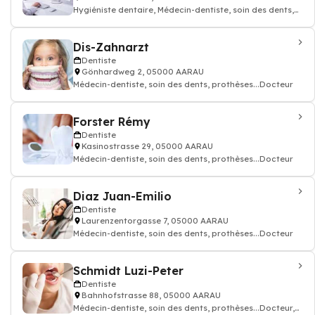
Hygiéniste dentaire, Médecin-dentiste, soin des dents,
prothèses...Docteur, Parodontolo
Dis-Zahnarzt
Dentiste
Gönhardweg 2, 05000 AARAU
Médecin-dentiste, soin des dents, prothèses...Docteur
Forster Rémy
Dentiste
Kasinostrasse 29, 05000 AARAU
Médecin-dentiste, soin des dents, prothèses...Docteur
Diaz Juan-Emilio
Dentiste
Laurenzentorgasse 7, 05000 AARAU
Médecin-dentiste, soin des dents, prothèses...Docteur
Schmidt Luzi-Peter
Dentiste
Bahnhofstrasse 88, 05000 AARAU
Médecin-dentiste, soin des dents, prothèses...Docteur,