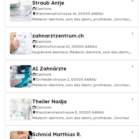
Straub Antje
Dentiste
Bleichemattstrasse 16, 05000 AARAU
Médecin-dentiste, soin des dents, prothèses...Docteur,
Parodontologie
zahnarztzentrum.ch
Dentiste
Bahnhofstrasse 41, 05000 AARAU
Hygiéniste dentaire, Médecin-dentiste, soin des dents,
prothèses...Docteur, Urgence, se
A1 Zahnärzte
Dentiste
Entfelderstrasse 2, 05000 AARAU
Médecin-dentiste, soin des dents, prothèses...Docteur
de garde, Urgence, Médecin-dentis
Theiler Nadja
Dentiste
Rauchensteinstrasse 8, 05000 AARAU
Médecin-dentiste, soin des dents, prothèses...Docteur
Schmid Matthias R.