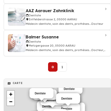
Médecins, Chirurgie maxillo-faci
AAZ Aarauer Zahnklinik
Dentiste
Entfelderstrasse 2, 05000 AARAU
Médecin-dentiste, soin des dents, prothèses...Docteur
Balmer Susanne
Dentiste
Metzgergasse 20, 05000 AARAU
Médecin-dentiste, soin des dents, prothèses...Docteur,
Physiothérapie
0
1
CARTE
Dentiste
+
Dentiste
Dentiste
Dentiste
Dentiste
Dentiste
Dentiste
Dentiste
Dentiste
−
Dentiste
Dentiste
Dentiste
Dentiste
Dentiste