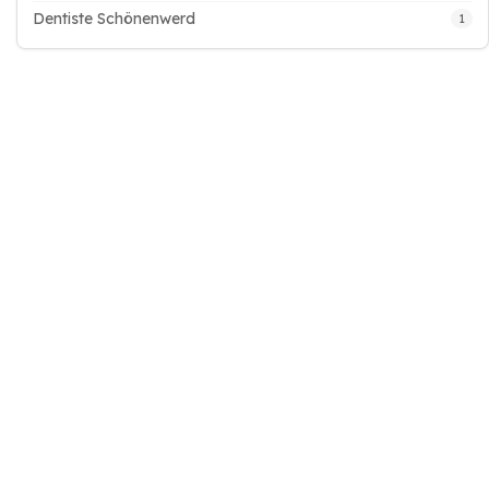
Dentiste Schönenwerd
1