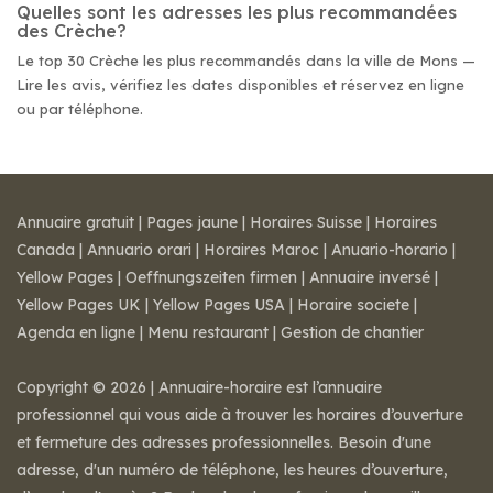
Quelles sont les adresses les plus recommandées
des Crèche?
Le top 30 Crèche les plus recommandés dans la ville de Mons —
Lire les avis, vérifiez les dates disponibles et réservez en ligne
ou par téléphone.
Annuaire gratuit
|
Pages jaune
|
Horaires Suisse
|
Horaires
Canada
|
Annuario orari
|
Horaires Maroc
|
Anuario-horario
|
Yellow Pages
|
Oeffnungszeiten firmen
|
Annuaire inversé
|
Yellow Pages UK
|
Yellow Pages USA
|
Horaire societe
|
Agenda en ligne
|
Menu restaurant
|
Gestion de chantier
Copyright © 2026 | Annuaire-horaire est l’annuaire
professionnel qui vous aide à trouver les horaires d’ouverture
et fermeture des adresses professionnelles. Besoin d'une
adresse, d'un numéro de téléphone, les heures d’ouverture,