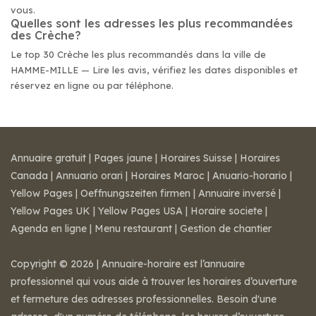
vous.
Quelles sont les adresses les plus recommandées
des Crèche?
Le top 30 Crèche les plus recommandés dans la ville de
HAMME-MILLE — Lire les avis, vérifiez les dates disponibles et
réservez en ligne ou par téléphone.
Annuaire gratuit
|
Pages jaune
|
Horaires Suisse
|
Horaires
Canada
|
Annuario orari
|
Horaires Maroc
|
Anuario-horario
|
Yellow Pages
|
Oeffnungszeiten firmen
|
Annuaire inversé
|
Yellow Pages UK
|
Yellow Pages USA
|
Horaire societe
|
Agenda en ligne
|
Menu restaurant
|
Gestion de chantier
Copyright © 2026 | Annuaire-horaire est l’annuaire
professionnel qui vous aide à trouver les horaires d’ouverture
et fermeture des adresses professionnelles. Besoin d'une