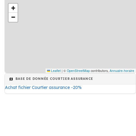
+
−
Leaflet
|
©
OpenStreetMap
contributors,
Annuaire-horaire
BASE DE DONNÉE COURTIER ASSURANCE
Achat fichier Courtier assurance -20%