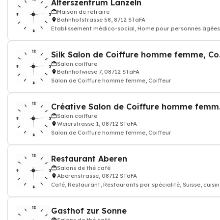
Alterszentrum Lanzeln
Maison de retraire
Bahnhofstrasse 58, 8712 STäFA
Etablissement médico-social, Home pour personnes âgées
Home
Silk Sal
Salon coiffure
Bahnhofwiese 7, 08712 STäFA
Salon de Coiffure homme femme, Coiffeur
Créative
Salon coiffure
Weierstrasse 1, 08712 STäFA
Salon de Coiffure homme femme, Coiffeur
Restaurant Aberen
Salons de thé café
Aberenstrasse, 08712 STäFA
Café, Restaurant, Restaurants par spécialité, Suisse, cuisi
Gasthof zur Sonne