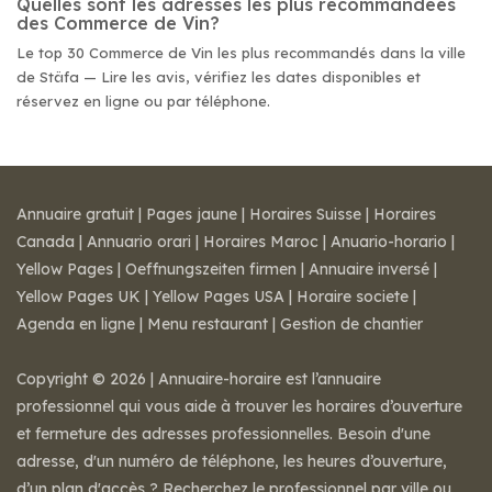
Quelles sont les adresses les plus recommandées
des Commerce de Vin?
Le top 30 Commerce de Vin les plus recommandés dans la ville
de Stäfa — Lire les avis, vérifiez les dates disponibles et
réservez en ligne ou par téléphone.
Annuaire gratuit
|
Pages jaune
|
Horaires Suisse
|
Horaires
Canada
|
Annuario orari
|
Horaires Maroc
|
Anuario-horario
|
Yellow Pages
|
Oeffnungszeiten firmen
|
Annuaire inversé
|
Yellow Pages UK
|
Yellow Pages USA
|
Horaire societe
|
Agenda en ligne
|
Menu restaurant
|
Gestion de chantier
Copyright © 2026 | Annuaire-horaire est l’annuaire
professionnel qui vous aide à trouver les horaires d’ouverture
et fermeture des adresses professionnelles. Besoin d'une
adresse, d'un numéro de téléphone, les heures d’ouverture,
d’un plan d'accès ? Recherchez le professionnel par ville ou