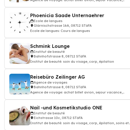
Agence de voyage: achat billet avion, sejour vacance,
location appartement
Phoenicia Saade Unternaehrer
Ecole de langues
Glärnischstrasse 16A, 08712 STäFA
Ecole de langues: Cours de langues
Schmink Lounge
Institut de beauté
Bahnhofstrasse 8, 08712 STäFA
Institut de beauté: soin du visage, corp, épilation
Reisebüro Zeilinger AG
Agence de voyages
Bahnhofstrasse 8, 08712 STäFA
Agence de voyage: achat billet avion, sejour vacance,
location appartement
Nail -und Kosmetikstudio ONE
Institut de beauté
Eichstrasse 10c, 08712 STäFA
Institut de beauté: soin du visage, corp, épilation, soins et
modelage d'Ongles