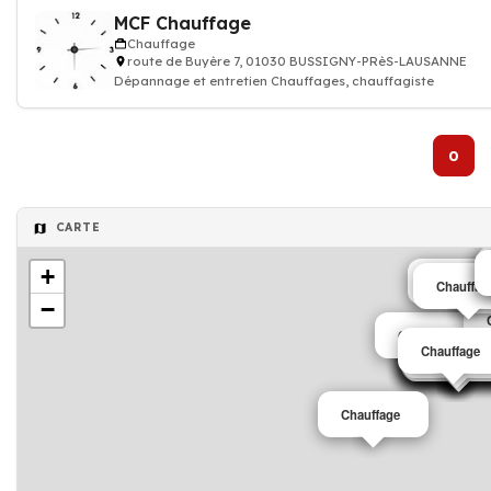
MCF Chauffage
Chauffage
route de Buyère 7, 01030 BUSSIGNY-PRèS-LAUSANNE
Dépannage et entretien Chauffages, chauffagiste
0
CARTE
+
Chauffage
Chauffag
−
Chauffage
Chauffage
Chauffage
Chauffage
Chauffage
Chauffage
Chauffage
Chauffage
Chauffage
Chauffage
Chauffage
Chauffage
Chauffage