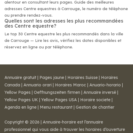
alentour en consultant leurs pages. Guide des meilleures
adresses Centre equestres à Carrouge, le numéro de téléphone
ou prendre rendez-vous.
Quelles sont les adresses les plus recommandées
des Centre equestre?
Le top 30 Centre equestre les plus recommandés dans la ville
de Carrouge — Lire les avis, vérifiez les dates disponibles et
réservez en ligne ou par téléphone.
Annuaire gratuit
|
Pages jaune
|
Horaires Suisse
|
Horaires
Canada
|
Annuario orari
|
Horaires Maroc
|
Anuario-horario
|
Yellow Pages
|
Oeffnungszeiten firmen
|
Annuaire inversé
|
Yellow Pages UK
|
Yellow Pages USA
|
Horaire societe
|
Agenda en ligne
|
Menu restaurant
|
Gestion de chantier
Copyright © 2026 | Annuaire-horaire est l’annuaire
professionnel qui vous aide à trouver les horaires d’ouverture