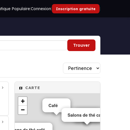
tique Populaire
|
Connexion
|
|
Inscription gratuite
Trouver
CARTE
+
Café
−
Salons de thé café
Café
Salons de thé café