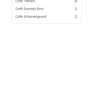
3
Café Tamins
1
Café Domat/Ems
1
Café Schönengrund