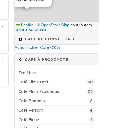
Leaflet
|
©
OpenStreetMap
contributors,
Annuaire-horaire
BASE DE DONNÉE CAFÉ
Achat fichier Café -20%
CAFÉ À PROXIMITÉ
Trin Mulin
30
Café Flims Dorf
23
Café Flims Waldhaus
8
Café Bonaduz
4
Café Versam
3
Café Fidaz