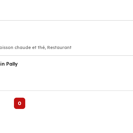
oisson chaude et thé, Restaurant
in Pally
0