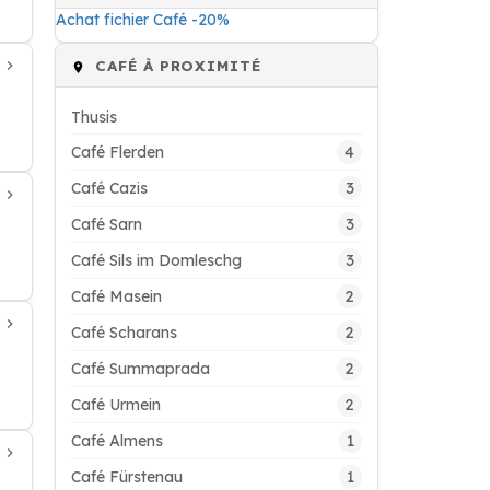
Achat fichier Café -20%
CAFÉ À PROXIMITÉ
Thusis
4
Café Flerden
3
Café Cazis
3
Café Sarn
3
Café Sils im Domleschg
2
Café Masein
2
Café Scharans
2
Café Summaprada
2
Café Urmein
1
Café Almens
1
Café Fürstenau