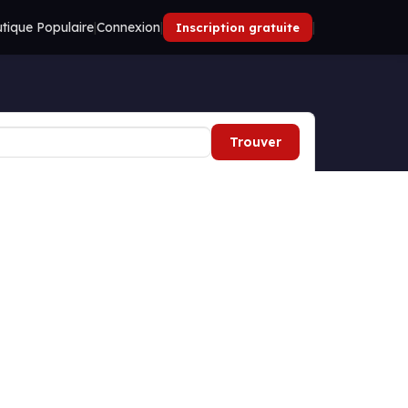
tique Populaire
|
Connexion
|
|
Inscription gratuite
Trouver