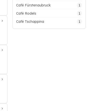
1
Café Fürstenaubruck
1
Café Rodels
1
Café Tschappina