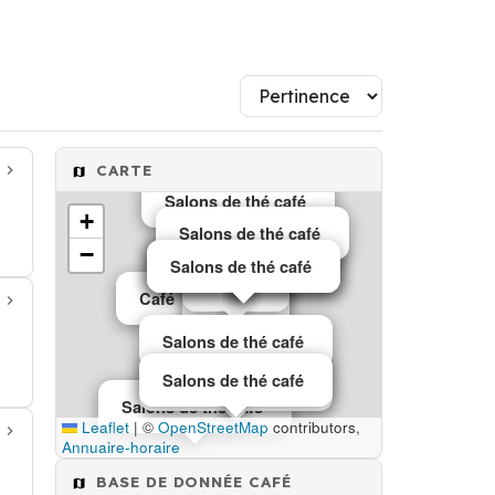
Café
CARTE
Café
Salons de thé café
Café
+
Salons de thé café
−
Salons de thé café
Salons de thé café
Salons de thé café
Café
Café
Café
Café
Salons de thé café
Café
Salons de thé café
Café
Salons de thé café
Salons de thé café
Café
Leaflet
|
©
OpenStreetMap
contributors,
Annuaire-horaire
BASE DE DONNÉE CAFÉ