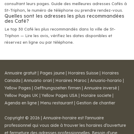
consultant leurs pages. Guide des meilleures adresses Cafés à
St-Triphon, le numéro de téléphone ou prendre rendez-vous.
Quelles sont les adresses les plus recommandées
des Café?
Le top 30 Café les plus recommandés dans la ville de St-
Triphon — Lire les avis, vérifiez les dates disponibles et
réservez en ligne ou par téléphone.
Annuaire gratuit
|
Pages jaune
|
Horaires Suisse
|
Horaires
Canada
|
Annuario orari
|
Horaires Maroc
|
Anuario-horario
|
Yellow Pages
|
Oeffnungszeiten firmen
|
Annuaire inversé
|
Yellow Pages UK
|
Yellow Pages USA
|
Horaire societe
|
Agenda en ligne
|
Menu restaurant
|
Gestion de chantier
Copyright © 2026 | Annuaire-horaire est l’annuaire
professionnel qui vous aide à trouver les horaires d’ouverture
et fermeture des adresses professionnelles. Besoin d'une