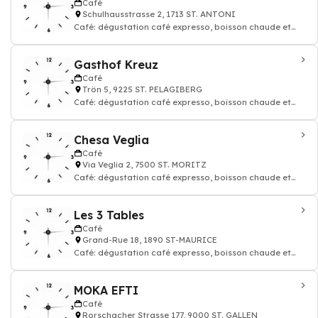
Café
Schulhausstrasse 2, 1713 ST. ANTONI
Café: dégustation café expresso, boisson chaude et
thé, Restaurant
Gasthof Kreuz
Café
Trön 5, 9225 ST. PELAGIBERG
Café: dégustation café expresso, boisson chaude et
thé, Restaurant
Chesa Veglia
Café
Via Veglia 2, 7500 ST. MORITZ
Café: dégustation café expresso, boisson chaude et
thé, Restaurant
Les 3 Tables
Café
Grand-Rue 18, 1890 ST-MAURICE
Café: dégustation café expresso, boisson chaude et
thé, Restaurant, Pizzeria
MOKA EFTI
Café
Rorschacher Strasse 177, 9000 ST. GALLEN