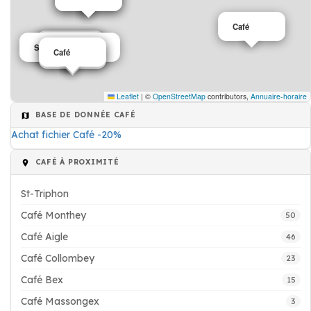
Café
Café
Café
Café
Salons de thé café
Café
Café
Leaflet
|
©
OpenStreetMap
contributors,
Annuaire-horaire
BASE DE DONNÉE CAFÉ
Achat fichier Café -20%
CAFÉ À PROXIMITÉ
St-Triphon
Café Monthey
50
Café Aigle
46
Café Collombey
23
Café Bex
15
Café Massongex
3