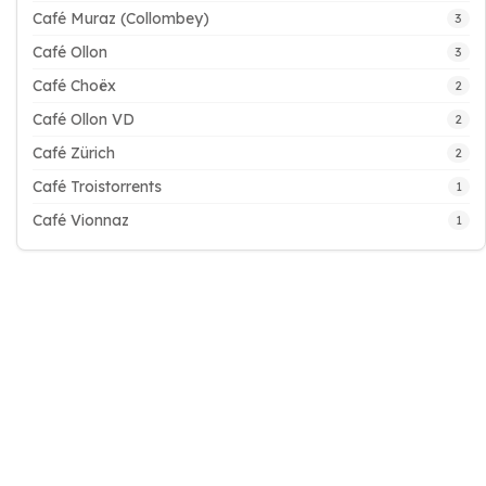
Café Muraz (Collombey)
3
Café Ollon
3
Café Choëx
2
Café Ollon VD
2
Café Zürich
2
Café Troistorrents
1
Café Vionnaz
1