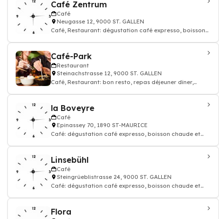
Café Zentrum
Café
Neugasse 12, 9000 ST. GALLEN
Café, Restaurant: dégustation café expresso, boisson
chaude et thé
Café-Park
Restaurant
Steinachstrasse 12, 9000 ST. GALLEN
Café, Restaurant: bon resto, repas déjeuner dîner,
restauration
la Boveyre
Café
Epinassey 70, 1890 ST-MAURICE
Café: dégustation café expresso, boisson chaude et
thé, Restaurant
Linsebühl
Café
Steingrüeblistrasse 24, 9000 ST. GALLEN
Café: dégustation café expresso, boisson chaude et
thé, Restaurant
Flora