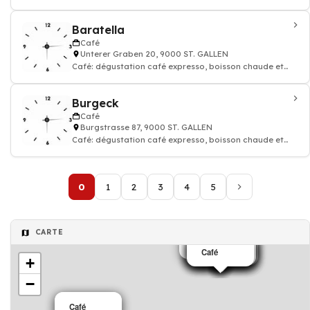
thé, Restaurant
Baratella
Café
Unterer Graben 20, 9000 ST. GALLEN
Café: dégustation café expresso, boisson chaude et
thé, Restaurant
Burgeck
Café
Burgstrasse 87, 9000 ST. GALLEN
Café: dégustation café expresso, boisson chaude et
thé, Restaurant
0
1
2
3
4
5
CARTE
Café
Café
Café
Restaurant
Café
Café
Café
Café
Café
Café
Café
+
−
Café
Café