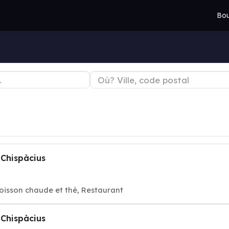
Bou
 Chispàcius
oisson chaude et thé, Restaurant
 Chispàcius