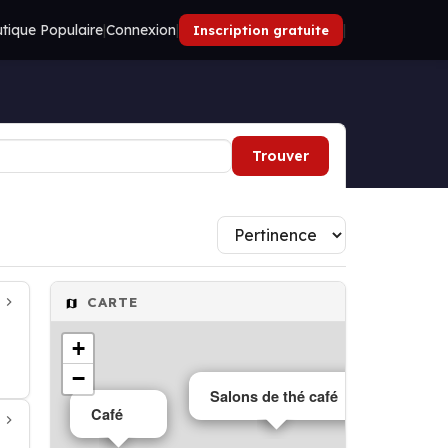
tique Populaire
|
Connexion
|
|
Inscription gratuite
Trouver
CARTE
+
−
Salons de thé café
Café