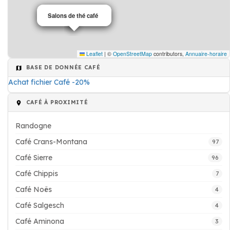
Salons de thé café
Salons de thé café
Leaflet
|
©
OpenStreetMap
contributors,
Annuaire-horaire
BASE DE DONNÉE CAFÉ
Achat fichier Café -20%
CAFÉ À PROXIMITÉ
Randogne
Café Crans-Montana
97
Café Sierre
96
Café Chippis
7
Café Noës
4
Café Salgesch
4
Café Aminona
3