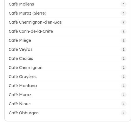
Café Mollens
3
Café Muraz (Sierre)
3
Café Chermignon-d'en-Bas
2
Café Corin-de-la-Crête
2
Café Miège
2
Café Veyras
2
Café Chalais
1
Café Chermignon
1
Café Gruyères
1
Café Montana
1
Café Muraz
1
Café Niouc
1
Café Obbürgen
1