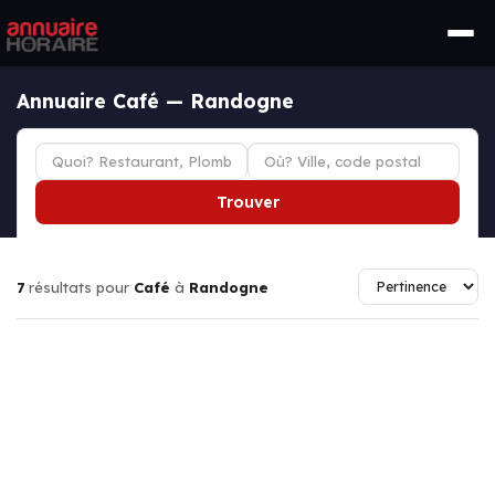
Annuaire Café — Randogne
Trouver
7
résultats pour
Café
à
Randogne