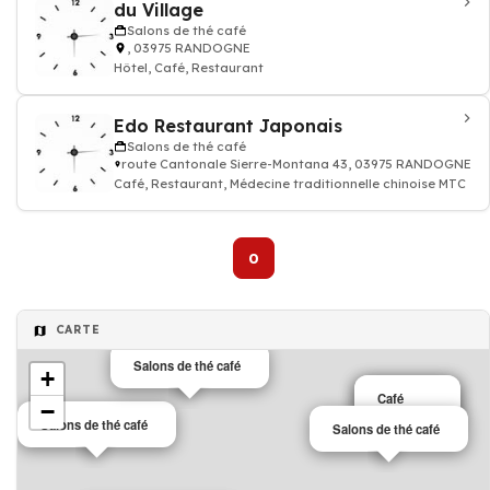
du Village
Salons de thé café
, 03975 RANDOGNE
Hôtel, Café, Restaurant
Edo Restaurant Japonais
Salons de thé café
route Cantonale Sierre-Montana 43, 03975 RANDOGNE
Café, Restaurant, Médecine traditionnelle chinoise MTC
0
CARTE
Salons de thé café
+
Café
Café
−
Salons de thé café
Salons de thé café