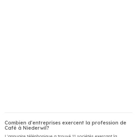
Combien d'entreprises exercent la profession de
Café à Niederwil?
L'annuaire téléphonique a trouvé 11 sociétés exerçant la