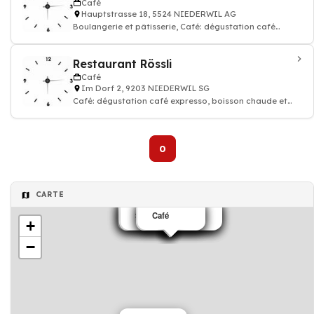
Café
Hauptstrasse 18, 5524 NIEDERWIL AG
Boulangerie et pâtisserie, Café: dégustation café
expresso, boisson chaude et thé
Restaurant Rössli
Café
Im Dorf 2, 9203 NIEDERWIL SG
Café: dégustation café expresso, boisson chaude et
thé, Restaurant, Cuisine italienne
0
CARTE
Salons de thé café
Salons de thé café
Café
Café
Salons de thé café
Salons de thé café
Salons de thé café
Salons de thé café
Café
Café
+
−