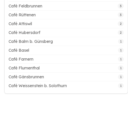
Café Feldbrunnen
3
Café Rüttenen
3
Café Attiswil
2
Café Hubersdorf
2
Café Balm b. Günsberg
1
Café Basel
1
Café Farnern
1
Café Flumenthal
1
Café Gänsbrunnen
1
Café Weissenstein b. Solothurn
1