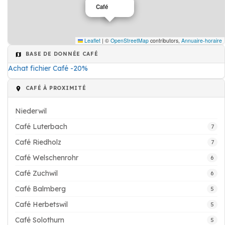
Café
Leaflet
|
©
OpenStreetMap
contributors,
Annuaire-horaire
BASE DE DONNÉE CAFÉ
Achat fichier Café -20%
CAFÉ À PROXIMITÉ
Niederwil
Café Luterbach
7
Café Riedholz
7
Café Welschenrohr
6
Café Zuchwil
6
Café Balmberg
5
Café Herbetswil
5
Café Solothurn
5