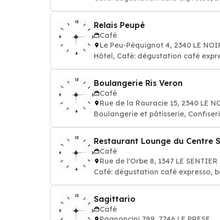
Relais Peupé
Café
Le Peu-Péquignot 4, 2340 LE N
Hôtel, Café: dégustation café expr
Boulangerie Ris Veron
Café
Rue de la Rauracie 15, 2340 LE
Boulangerie et pâtisserie, Confise
Restaurant Lounge du Centre S
Café
Rue de l'Orbe 8, 1347 LE SENTIER
Café: dégustation café expresso, b
Sagittario
Café
Pagnoncini 799, 7746 LE PRESE