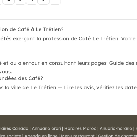
ion de Café à Le Trétien?
étés exerçant la profession de Café Le Trétien. Votre 
é et au alentour en consultant leurs pages. Guide des m
vous.
mandées des Café?
a ville de Le Trétien — Lire les avis, vérifiez les date
raires Canada
|
Annuario orari
|
Horaires Maroc
|
Anuario-horario
|
ire societe
|
Agenda en ligne
|
Menu restaurant
|
Gestion de chantie