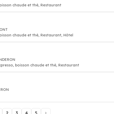
oisson chaude et thé, Restaurant
MONT
oisson chaude et thé, Restaurant, Hôtel
LANDERON
xpresso, boisson chaude et thé, Restaurant
DERON
2
3
4
5