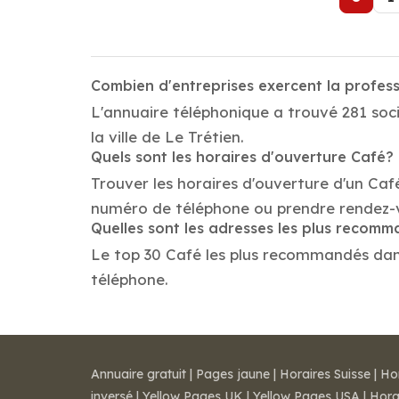
Combien d'entreprises exercent la profess
L'annuaire téléphonique a trouvé 281 soci
la ville de Le Trétien.
Quels sont les horaires d'ouverture Café?
Trouver les horaires d'ouverture d'un Caf
numéro de téléphone ou prendre rendez-
Quelles sont les adresses les plus recom
Le top 30 Café les plus recommandés dans l
téléphone.
Annuaire gratuit
|
Pages jaune
|
Horaires Suisse
|
Ho
inversé
|
Yellow Pages UK
|
Yellow Pages USA
|
Hora