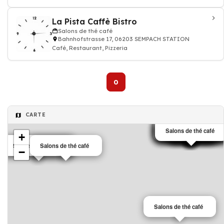
cuisine
La Pista Caffè Bistro
Salons de thé café
Bahnhofstrasse 17, 06203 SEMPACH STATION
Café, Restaurant, Pizzeria
0
CARTE
Salons de thé café
Salons de thé café
Salons de thé café
Salons de thé café
Café
Café
Café
Café
Salons de thé café
Salons de thé café
Salons de thé café
Salons de thé café
Café
Café
Café
+
Salons de thé café
Salons de thé café
Salons de thé café
−
Salons de thé café