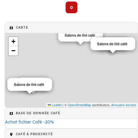
0
CARTE
Salons de thé café
+
Salons de thé café
Café
−
Café
Salons de thé café
Leaflet
|
©
OpenStreetMap
contributors,
Annuaire-horaire
BASE DE DONNÉE CAFÉ
Achat fichier Café -20%
CAFÉ À PROXIMITÉ