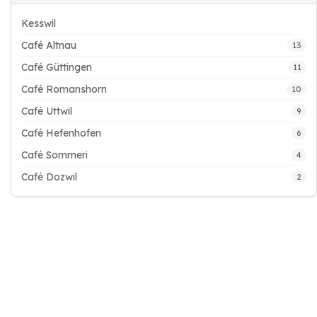
Kesswil
Café Altnau
13
Café Güttingen
11
Café Romanshorn
10
Café Uttwil
9
Café Hefenhofen
6
Café Sommeri
4
Café Dozwil
2