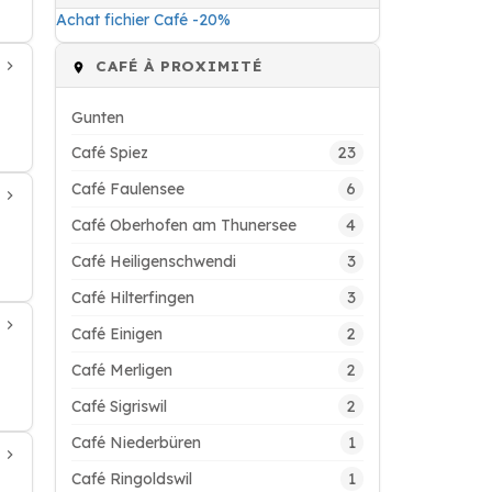
Achat fichier Café -20%
CAFÉ À PROXIMITÉ
Gunten
23
Café Spiez
6
Café Faulensee
4
Café Oberhofen am Thunersee
3
Café Heiligenschwendi
3
Café Hilterfingen
2
Café Einigen
2
Café Merligen
2
Café Sigriswil
1
Café Niederbüren
1
Café Ringoldswil