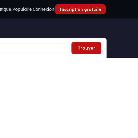
tique Populaire
|
Connexion
|
|
Inscription gratuite
Trouver