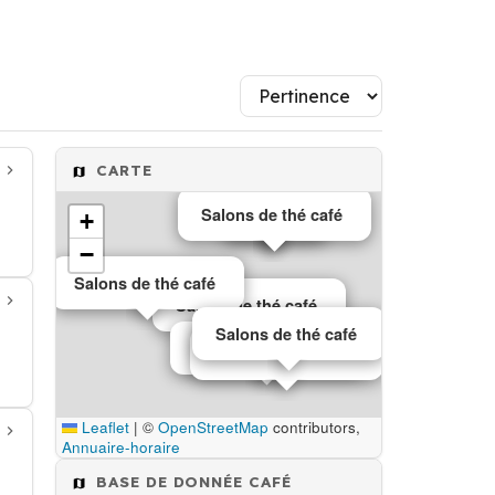
CARTE
Salons de thé café
Café
+
−
Salons de thé café
Salons de thé café
Salons de thé café
Café
Café
Salons de thé café
Salons de thé café
Leaflet
|
©
OpenStreetMap
contributors,
Annuaire-horaire
BASE DE DONNÉE CAFÉ