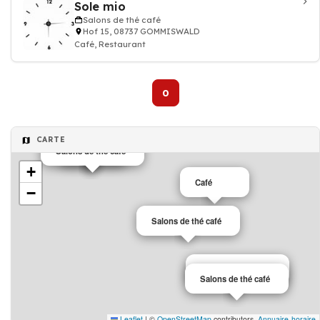
Sole mio
Salons de thé café
Hof 15, 08737 GOMMISWALD
Café, Restaurant
0
CARTE
Salons de thé café
Café
+
Café
−
Salons de thé café
Salons de thé café
Salons de thé café
Leaflet
|
©
OpenStreetMap
contributors,
Annuaire-horaire