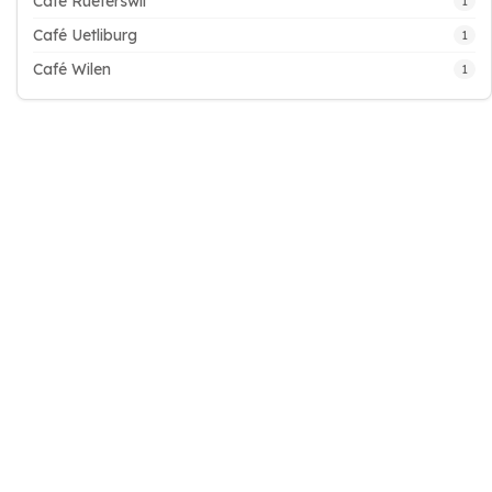
Café Rüeterswil
1
Café Uetliburg
1
Café Wilen
1