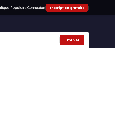
tique Populaire
|
Connexion
|
|
Inscription gratuite
Trouver