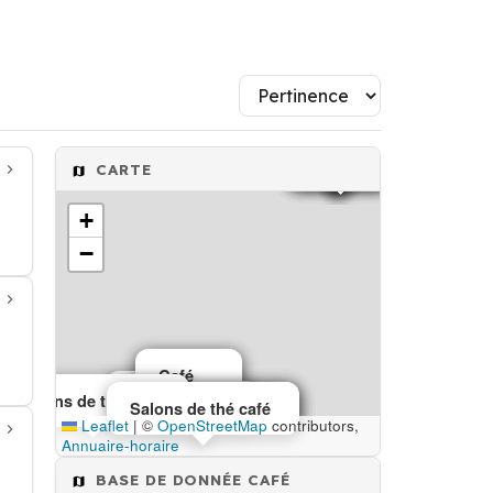
Café
Café
Café
Café
Café
CARTE
+
−
Café
Café
Café
Salons de thé café
Café
Salons de thé café
Salons de thé café
Salons de thé café
Leaflet
|
©
OpenStreetMap
contributors,
Annuaire-horaire
BASE DE DONNÉE CAFÉ