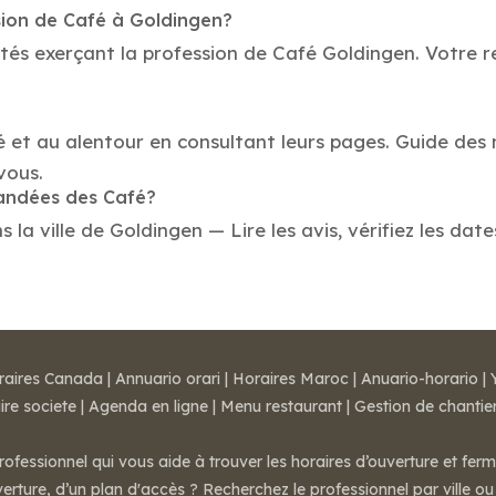
sion de Café à Goldingen?
tés exerçant la profession de Café Goldingen. Votre r
é et au alentour en consultant leurs pages. Guide des 
vous.
mandées des Café?
a ville de Goldingen — Lire les avis, vérifiez les date
raires Canada
|
Annuario orari
|
Horaires Maroc
|
Anuario-horario
|
ire societe
|
Agenda en ligne
|
Menu restaurant
|
Gestion de chantie
rofessionnel qui vous aide à trouver les horaires d’ouverture et fer
rture, d’un plan d'accès ? Recherchez le professionnel par ville ou 