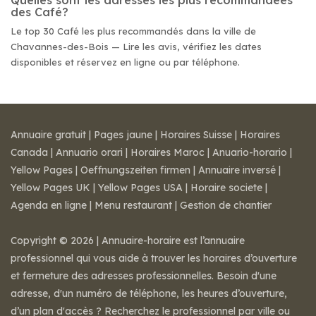
Quelles sont les adresses les plus recommandées
des Café?
Le top 30 Café les plus recommandés dans la ville de
Chavannes-des-Bois — Lire les avis, vérifiez les dates
disponibles et réservez en ligne ou par téléphone.
Annuaire gratuit
|
Pages jaune
|
Horaires Suisse
|
Horaires
Canada
|
Annuario orari
|
Horaires Maroc
|
Anuario-horario
|
Yellow Pages
|
Oeffnungszeiten firmen
|
Annuaire inversé
|
Yellow Pages UK
|
Yellow Pages USA
|
Horaire societe
|
Agenda en ligne
|
Menu restaurant
|
Gestion de chantier
Copyright © 2026 | Annuaire-horaire est l’annuaire
professionnel qui vous aide à trouver les horaires d’ouverture
et fermeture des adresses professionnelles. Besoin d'une
adresse, d'un numéro de téléphone, les heures d’ouverture,
d’un plan d'accès ? Recherchez le professionnel par ville ou