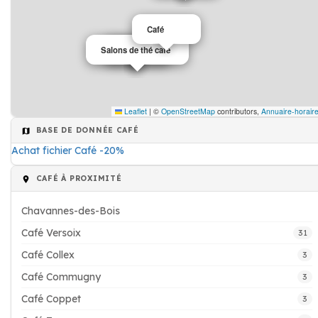
Café
Salons de thé café
Café
Leaflet
|
©
OpenStreetMap
contributors,
Annuaire-horair
BASE DE DONNÉE CAFÉ
Achat fichier Café -20%
CAFÉ À PROXIMITÉ
Chavannes-des-Bois
Café Versoix
31
Café Collex
3
Café Commugny
3
Café Coppet
3