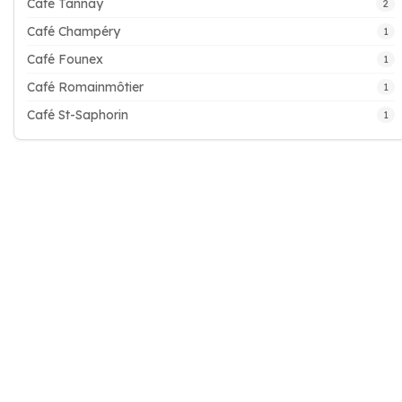
Café Tannay
2
Café Champéry
1
Café Founex
1
Café Romainmôtier
1
Café St-Saphorin
1