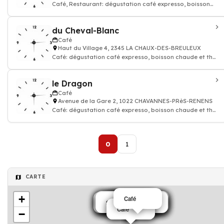
Café, Restaurant: dégustation café expresso, boisson
chaude et thé
du Cheval-Blanc
Café
Haut du Village 4, 2345 LA CHAUX-DES-BREULEUX
Café: dégustation café expresso, boisson chaude et thé,
Restaurant
le Dragon
Café
Avenue de la Gare 2, 1022 CHAVANNES-PRèS-RENENS
Café: dégustation café expresso, boisson chaude et thé,
Restaurant, Cuisine chinoise,
0
1
CARTE
+
Café
Salons de thé café
Salons de thé café
Salons de thé café
Salons de thé café
Salons de thé café
Café
Café
Café
Café
Salons de thé café
Salons de thé café
Salons de thé café
Café
Café
Café
Café
−