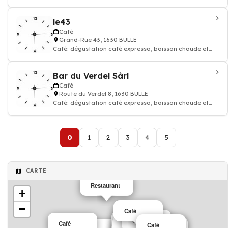
thé, Restaurant
le43
Café
Grand-Rue 43, 1630 BULLE
Café: dégustation café expresso, boisson chaude et
thé, Restaurant
Bar du Verdel Sàrl
Café
Route du Verdel 8, 1630 BULLE
Café: dégustation café expresso, boisson chaude et
thé, Restaurant, Bar
0
1
2
3
4
5
CARTE
Restaurant
+
−
Café
Café
Café
Café
Café
Café
Café