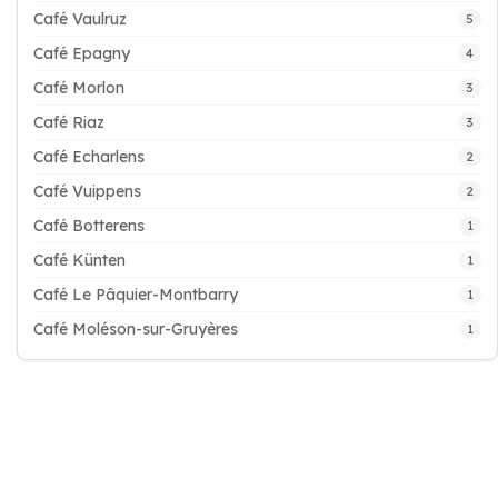
Café Vaulruz
5
Café Epagny
4
Café Morlon
3
Café Riaz
3
Café Echarlens
2
Café Vuippens
2
Café Botterens
1
Café Künten
1
Café Le Pâquier-Montbarry
1
Café Moléson-sur-Gruyères
1