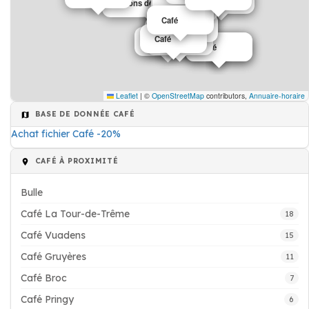
Salons de thé café
Café
Café
Café
Café
Café
Café
Café
Café
Café
Café
Café
Leaflet
|
©
OpenStreetMap
contributors,
Annuaire-horaire
BASE DE DONNÉE CAFÉ
Achat fichier Café -20%
CAFÉ À PROXIMITÉ
Bulle
Café La Tour-de-Trême
18
Café Vuadens
15
Café Gruyères
11
Café Broc
7
Café Pringy
6