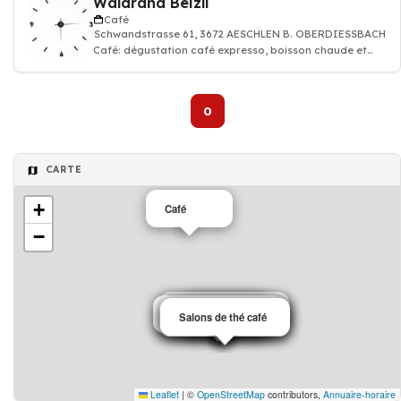
Waldrand Beizli
Café
Schwandstrasse 61, 3672 AESCHLEN B. OBERDIESSBACH
Café: dégustation café expresso, boisson chaude et
thé, Restaurant, Cuisine suisse
0
CARTE
+
Café
−
Salons de thé café
Café
Salons de thé café
Salons de thé café
Salons de thé café
Café
Café
Salons de thé café
Salons de thé café
Leaflet
|
©
OpenStreetMap
contributors,
Annuaire-horaire