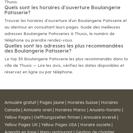
Thusis.
Quels sont les horaires d'ouverture Boulangerie
Patisserie?
Trouver les horaires d'ouverture d'un Boulangerie Patisserie et
au alentour en consultant leurs pages. Guide des meilleures
adresses Boulangerie Patisseries à Thusis, le numéro de
téléphone ou prendre rendez-vous.
Quelles sont les adresses les plus recommandées
des Boulangerie Patisserie?
Le top 30 Boulangerie Patisserie les plus recommandés dans la
ville de Thusis — Lire les avis, vérifiez les dates disponibles et
réservez en ligne ou par téléphone.
Annuaire gratuit
|
Pages jaune
|
Horaires Suisse
|
Horaires
Canada
|
Annuario orari
|
Horaires Maroc
|
Anuario-horario
|
Yellow Pages
|
Oeffnungszeiten firmen
|
Annuaire inversé
|
Yellow Pages UK
|
Yellow Pages USA
|
Horaire societe
|
Agenda en ligne
|
Menu restaurant
|
Gestion de chantier