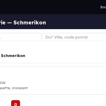
Bou
rie — Schmerikon
à
Schmerikon
KON
guette, croissant
0