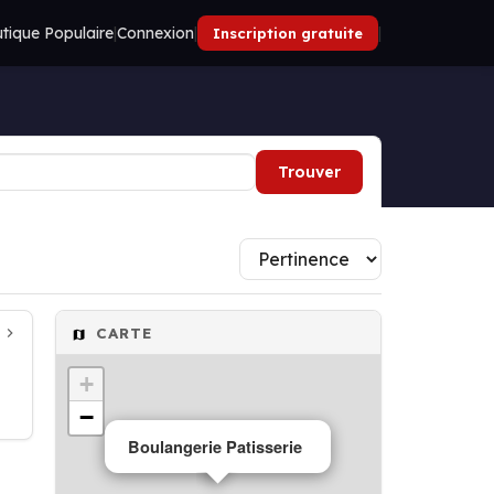
tique Populaire
|
Connexion
|
|
Inscription gratuite
Trouver
CARTE
+
−
Boulangerie Patisserie