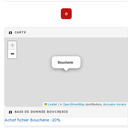
0
CARTE
+
−
Boucherie
Leaflet
|
©
OpenStreetMap
contributors,
Annuaire-horaire
BASE DE DONNÉE BOUCHERIE
Achat fichier Boucherie -20%