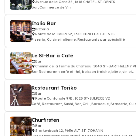
Avenue de la Gare 38, 1618 CHâTEL-ST-DENIS
Bar, Commerce de Vin
Italia Bar
Pizzeria
Route de la Coula 52, 1618 CHâTEL-ST-DENIS
Pizzeria, Cuisine italienne, Restaurants par spécialité
Le St-Bar à Café
Bar
Chemin de la Ferme du Château, 1040 ST-BARTHéLEMY V
Bar Restaurant: café et thé, boisson fraiche, bière, vin et
alcool
Restaurant Toriko
Bar
Route Cantonale 97B, 1025 ST-SULPICE VD
Café, Restaurant, Sushi, Bar, Grill, Barbecue, Brasserie, Cui
japonaise
Churfirsten
Bar
Starkenbach 12, 9656 ALT ST. JOHANN