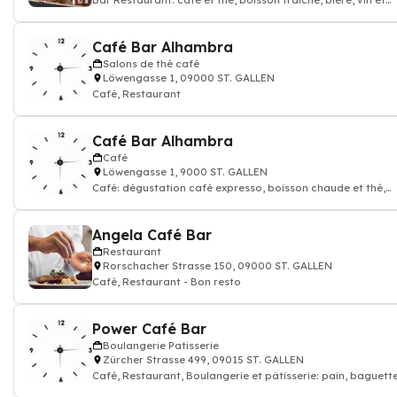
Bar Restaurant: café et thé, boisson fraiche, bière, vin et
alcool
Café Bar Alhambra
Salons de thé café
Löwengasse 1, 09000 ST. GALLEN
Café, Restaurant
Café Bar Alhambra
Café
Löwengasse 1, 9000 ST. GALLEN
Café: dégustation café expresso, boisson chaude et thé,
Restaurant
Angela Café Bar
Restaurant
Rorschacher Strasse 150, 09000 ST. GALLEN
Café, Restaurant - Bon resto
Power Café Bar
Boulangerie Patisserie
Zürcher Strasse 499, 09015 ST. GALLEN
Café, Restaurant, Boulangerie et pâtisserie: pain, baguette
croissant