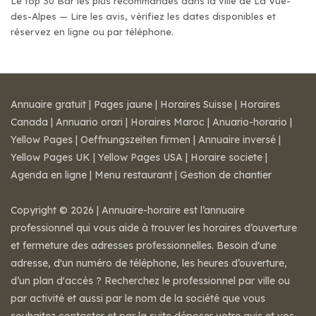
Le top 30 Bar les plus recommandés dans la ville de La Vue-
des-Alpes — Lire les avis, vérifiez les dates disponibles et
réservez en ligne ou par téléphone.
Annuaire gratuit
|
Pages jaune
|
Horaires Suisse
|
Horaires
Canada
|
Annuario orari
|
Horaires Maroc
|
Anuario-horario
|
Yellow Pages
|
Oeffnungszeiten firmen
|
Annuaire inversé
|
Yellow Pages UK
|
Yellow Pages USA
|
Horaire societe
|
Agenda en ligne
|
Menu restaurant
|
Gestion de chantier
Copyright © 2026 | Annuaire-horaire est l’annuaire
professionnel qui vous aide à trouver les horaires d’ouverture
et fermeture des adresses professionnelles. Besoin d'une
adresse, d'un numéro de téléphone, les heures d’ouverture,
d’un plan d'accès ? Recherchez le professionnel par ville ou
par activité et aussi par le nom de la société que vous