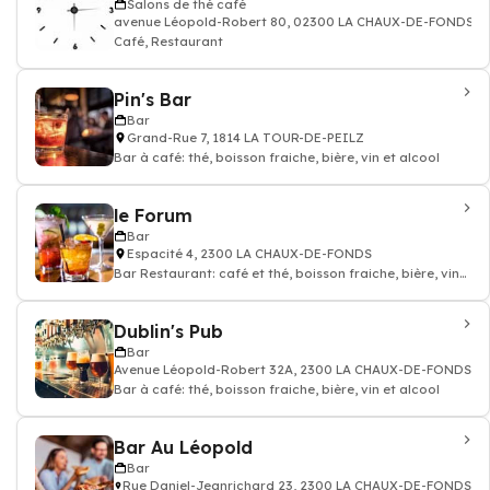
Salons de thé café
avenue Léopold-Robert 80, 02300 LA CHAUX-DE-FONDS
Café, Restaurant
Pin's Bar
Bar
Grand-Rue 7, 1814 LA TOUR-DE-PEILZ
Bar à café: thé, boisson fraiche, bière, vin et alcool
le Forum
Bar
Espacité 4, 2300 LA CHAUX-DE-FONDS
Bar Restaurant: café et thé, boisson fraiche, bière, vin
et alcool
Dublin's Pub
Bar
Avenue Léopold-Robert 32A, 2300 LA CHAUX-DE-FONDS
Bar à café: thé, boisson fraiche, bière, vin et alcool
Bar Au Léopold
Bar
Rue Daniel-Jeanrichard 23, 2300 LA CHAUX-DE-FONDS