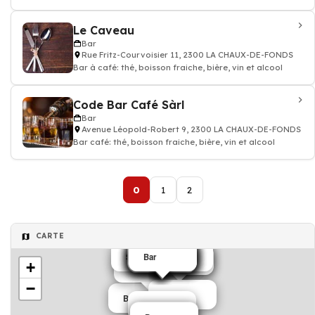
Le Caveau
Bar
Rue Fritz-Courvoisier 11, 2300 LA CHAUX-DE-FONDS
Bar à café: thé, boisson fraiche, bière, vin et alcool
Code Bar Café Sàrl
Bar
Avenue Léopold-Robert 9, 2300 LA CHAUX-DE-FONDS
Bar café: thé, boisson fraiche, bière, vin et alcool
0
1
2
CARTE
Bar
Bar
Salons de thé café
Bar
Bar
Bar
Bar
Bar
Bar
Bar
Bar
Bar
+
Bar
−
Bar
Bar
Bar