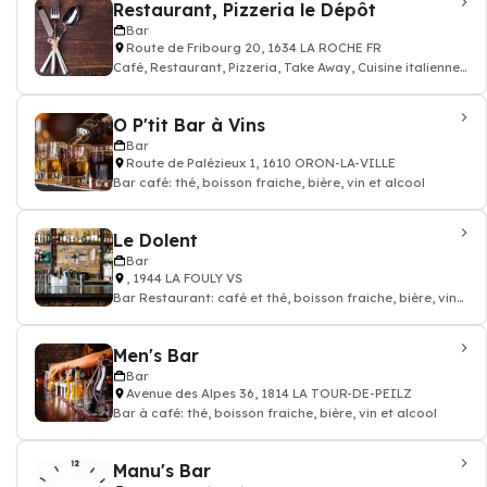
Restaurant, Pizzeria le Dépôt
Bar
Route de Fribourg 20, 1634 LA ROCHE FR
Café, Restaurant, Pizzeria, Take Away, Cuisine italienne,
Restaurants par sp
O P'tit Bar à Vins
Bar
Route de Palézieux 1, 1610 ORON-LA-VILLE
Bar café: thé, boisson fraiche, bière, vin et alcool
Le Dolent
Bar
, 1944 LA FOULY VS
Bar Restaurant: café et thé, boisson fraiche, bière, vin
et alcool
Men's Bar
Bar
Avenue des Alpes 36, 1814 LA TOUR-DE-PEILZ
Bar à café: thé, boisson fraiche, bière, vin et alcool
Manu's Bar