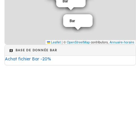
Bar
Bar
Bar
Bar
Leaflet
|
©
OpenStreetMap
contributors,
Annuaire-horaire
BASE DE DONNÉE BAR
Achat fichier Bar -20%