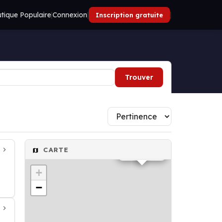
tique Populaire
|
Connexion
|
|
Inscription gratuite
Trouver
Banque
CARTE
+
−