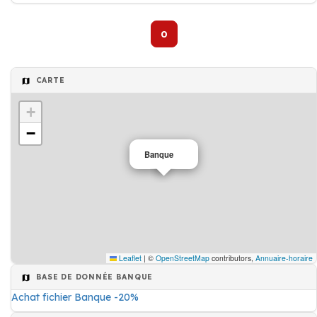
0
CARTE
+
−
Banque
Leaflet
|
©
OpenStreetMap
contributors,
Annuaire-horaire
BASE DE DONNÉE BANQUE
Achat fichier Banque -20%