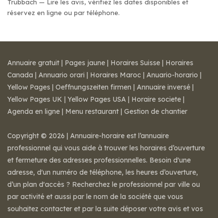
Trübbach — Lire les avis, vérifiez les dates disponibles et
réservez en ligne ou par téléphone.
Annuaire gratuit
|
Pages jaune
|
Horaires Suisse
|
Horaires
Canada
|
Annuario orari
|
Horaires Maroc
|
Anuario-horario
|
Yellow Pages
|
Oeffnungszeiten firmen
|
Annuaire inversé
|
Yellow Pages UK
|
Yellow Pages USA
|
Horaire societe
|
Agenda en ligne
|
Menu restaurant
|
Gestion de chantier
Copyright © 2026 | Annuaire-horaire est l’annuaire
professionnel qui vous aide à trouver les horaires d’ouverture
et fermeture des adresses professionnelles. Besoin d'une
adresse, d'un numéro de téléphone, les heures d’ouverture,
d’un plan d'accès ? Recherchez le professionnel par ville ou
par activité et aussi par le nom de la société que vous
souhaitez contacter et par la suite déposer votre avis et vos